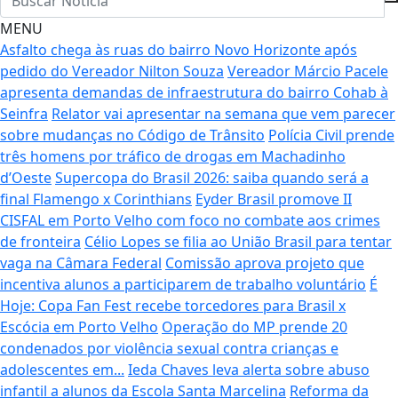
MENU
Asfalto chega às ruas do bairro Novo Horizonte após
pedido do Vereador Nilton Souza
Vereador Márcio Pacele
apresenta demandas de infraestrutura do bairro Cohab à
Seinfra
Relator vai apresentar na semana que vem parecer
sobre mudanças no Código de Trânsito
Polícia Civil prende
três homens por tráfico de drogas em Machadinho
d’Oeste
Supercopa do Brasil 2026: saiba quando será a
final Flamengo x Corinthians
Eyder Brasil promove II
CISFAL em Porto Velho com foco no combate aos crimes
de fronteira
Célio Lopes se filia ao União Brasil para tentar
vaga na Câmara Federal
Comissão aprova projeto que
incentiva alunos a participarem de trabalho voluntário
É
Hoje: Copa Fan Fest recebe torcedores para Brasil x
Escócia em Porto Velho
Operação do MP prende 20
condenados por violência sexual contra crianças e
adolescentes em...
Ieda Chaves leva alerta sobre abuso
infantil a alunos da Escola Santa Marcelina
Reforma da