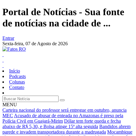
Portal de Notícias - Sua fonte
de notícias na cidade de ...
Entrar
Sexta-feira,
07 de Agosto de 2026
Início
Podcasts
Colunas
Contato
MENU
Carteira nacional do professor será entregue em outubro, anuncia
MEC
Acusado de abusar de enteada no Amazonas é preso pela
Polícia Civil em Guajará-Mirim
Dólar tem forte queda e fecha
abaixo de R$ 5,30, e Bolsa atinge 15ª alta seguida
Bandidos abrem
parede e invadem transportadora durante a madrugada
Moçambique