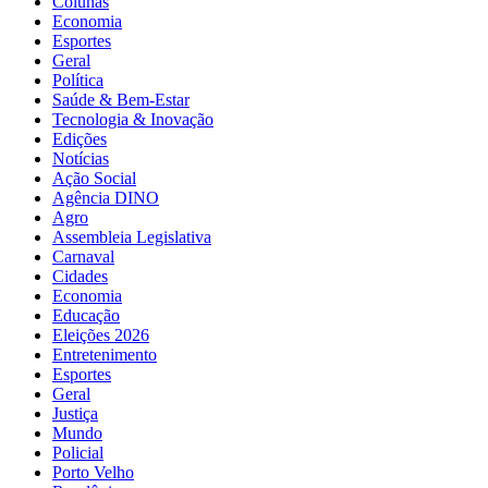
Colunas
Economia
Esportes
Geral
Política
Saúde & Bem-Estar
Tecnologia & Inovação
Edições
Notícias
Ação Social
Agência DINO
Agro
Assembleia Legislativa
Carnaval
Cidades
Economia
Educação
Eleições 2026
Entretenimento
Esportes
Geral
Justiça
Mundo
Policial
Porto Velho