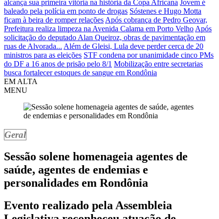
alcança sua primeira vitória na história da Copa Africana
Jovem é
baleado pela polícia em ponto de drogas
Sóstenes e Hugo Motta
ficam à beira de romper relações
Após cobrança de Pedro Geovar,
Prefeitura realiza limpeza na Avenida Calama em Porto Velho
Após
solicitação do deputado Alan Queiroz, obras de pavimentação em
ruas de Alvorada...
Além de Gleisi, Lula deve perder cerca de 20
ministros para as eleições
STF condena por unanimidade cinco PMs
do DF a 16 anos de prisão pelo 8/1
Mobilização entre secretarias
busca fortalecer estoques de sangue em Rondônia
EM ALTA
MENU
Geral
Sessão solene homenageia agentes de
saúde, agentes de endemias e
personalidades em Rondônia
Evento realizado pela Assembleia
Legislativa reconheceu atuação de