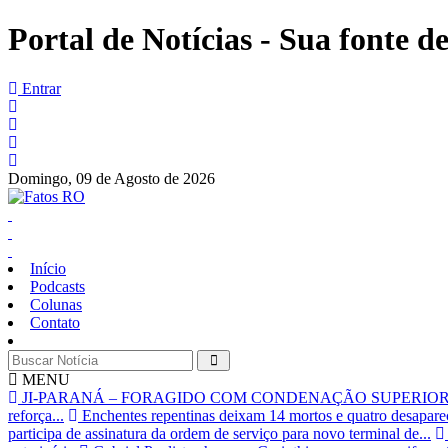
Portal de Notícias - Sua fonte de
Entrar
Domingo,
09 de Agosto de 2026
Início
Podcasts
Colunas
Contato
MENU
JI-PARANÁ – FORAGIDO COM CONDENAÇÃO SUPERIOR A
reforça...
Enchentes repentinas deixam 14 mortos e quatro desapare
participa de assinatura da ordem de serviço para novo terminal de...