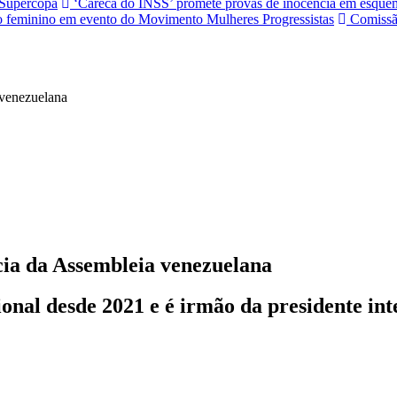
a Supercopa
‘Careca do INSS’ promete provas de inocência em esquem
 feminino em evento do Movimento Mulheres Progressistas
Comissão
cia da Assembleia venezuelana
onal desde 2021 e é irmão da presidente int