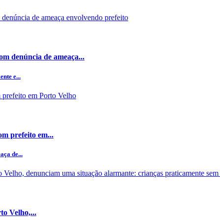
om denúncia de ameaça...
nte e...
m prefeito em...
ça de...
to Velho,...