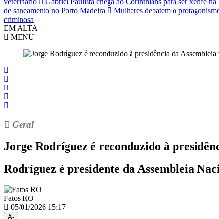
veterinário
Gabriel Paulista chega ao Corinthians para ser xerife n
de saneamento no Porto Madeira
Mulheres debatem o protagonismo
criminosa
EM ALTA
MENU
Geral
Jorge Rodríguez é reconduzido à presidên
Rodríguez é presidente da Assembleia Naci
Fatos RO
05/01/2026 15:17
A-