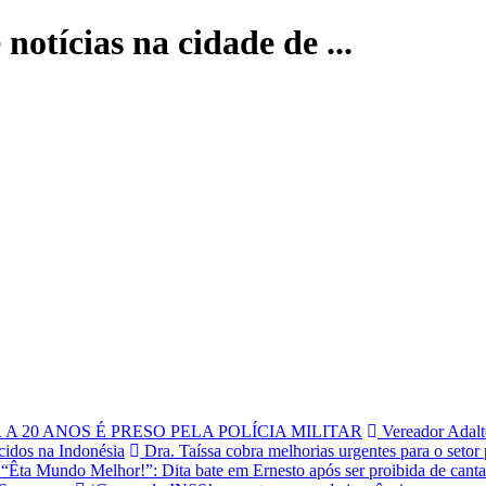
 notícias na cidade de ...
 20 ANOS É PRESO PELA POLÍCIA MILITAR
Vereador Adalto
cidos na Indonésia
Dra. Taíssa cobra melhorias urgentes para o setor
“Êta Mundo Melhor!”: Dita bate em Ernesto após ser proibida de canta