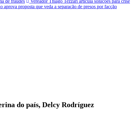
a de fraudes
Vereador Thiago Tezzari articula soluções para crise
 aprova proposta que veda a separação de presos por facção
erina do país, Delcy Rodríguez