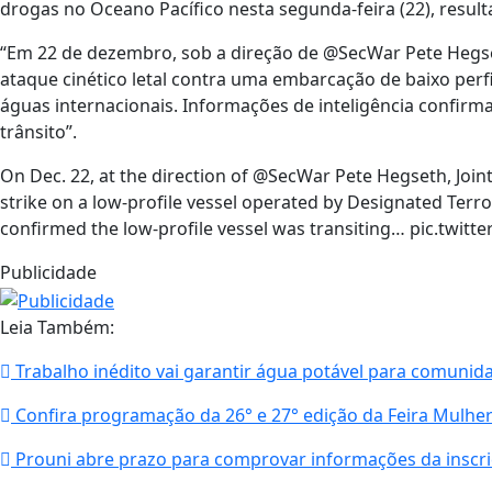
drogas no Oceano Pacífico nesta segunda-feira (22), resu
“Em 22 de dezembro, sob a direção de @SecWar Pete Hegset
ataque cinético letal contra uma embarcação de baixo per
águas internacionais. Informações de inteligência confir
trânsito”.
On Dec. 22, at the direction of @SecWar Pete Hegseth, Join
strike on a low-profile vessel operated by Designated Terror
confirmed the low-profile vessel was transiting… pic.twit
Publicidade
Leia Também:
Trabalho inédito vai garantir água potável para comunid
Confira programação da 26° e 27° edição da Feira Mulhe
Prouni abre prazo para comprovar informações da inscr