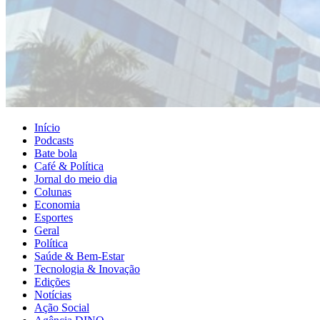
Início
Podcasts
Bate bola
Café & Política
Jornal do meio dia
Colunas
Economia
Esportes
Geral
Política
Saúde & Bem-Estar
Tecnologia & Inovação
Edições
Notícias
Ação Social