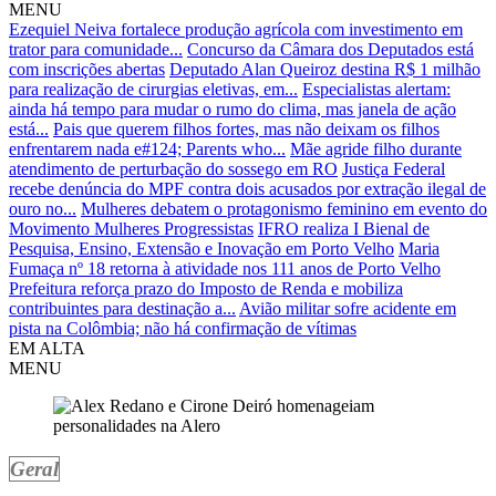
MENU
Ezequiel Neiva fortalece produção agrícola com investimento em
trator para comunidade...
Concurso da Câmara dos Deputados está
com inscrições abertas
Deputado Alan Queiroz destina R$ 1 milhão
para realização de cirurgias eletivas, em...
Especialistas alertam:
ainda há tempo para mudar o rumo do clima, mas janela de ação
está...
Pais que querem filhos fortes, mas não deixam os filhos
enfrentarem nada e#124; Parents who...
Mãe agride filho durante
atendimento de perturbação do sossego em RO
Justiça Federal
recebe denúncia do MPF contra dois acusados por extração ilegal de
ouro no...
Mulheres debatem o protagonismo feminino em evento do
Movimento Mulheres Progressistas
IFRO realiza I Bienal de
Pesquisa, Ensino, Extensão e Inovação em Porto Velho
Maria
Fumaça nº 18 retorna à atividade nos 111 anos de Porto Velho
Prefeitura reforça prazo do Imposto de Renda e mobiliza
contribuintes para destinação a...
Avião militar sofre acidente em
pista na Colômbia; não há confirmação de vítimas
EM ALTA
MENU
Geral