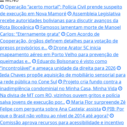
Operação “acerto mortal”: Polícia Civil prende suspeito
de execução em Nova Mamoré
Assembleia Legislativa
recebe autoridades bolivianas para discutir avanços da
Rota Bioceânica
Famosos lamentam morte de Manoel
Carlos: “Eternamente grata”
Com Acordo de
Cooperação, órgãos definem detalhes para votação de
presos provisórios e...
Drone Arator 5C inicia
mapeamento aéreo em Porto Velho para prevenção de
queimadas e...
Eduardo Bolsonaro é visto como
“incontrolável” e ameaça unidade da direita para 2026
Ieda Chaves propõe aquisição de mobiliário sensorial para
a rede pública no Cone Sul
Projeto cria fundo contra a
inadimplência condominial no Minha Casa, Minha Vida
Na divisa de MT com RO, vizinhos ouvem gritos e polícia
salva jovens de execução por...
Maria Flor surpreende Zé
Felipe com pergunta sobre Ana Castela; assista
PIB: Por
que o Brasil não voltou ao nível de 2014 até agora?
Comissão aprova recursos para acessibilidade e incentivo