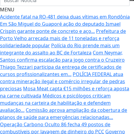
MENU
Acidente fatal na RO-481 deixa duas vítimas em Rondônia
Em São Miguel do Guaporé ação do deputado Ismael
Crispin garante ponte de concreto e aço...
Prefeitura de
Porto Velho arrecada mais de 11 toneladas e reforça
solidariedade popular
Polícia do Rio prende mais um
integrante do assalto ao BC de Fortaleza
Com Neymar,
Santos confirma escalação para jogo contra o Cruzeiro
Thiago Tezzari participa da entrega de certificados de
cursos profissionalizantes em...
POLÍCIA FEDERAL atua
contra mineração ilegal e comércio irregular de pedras
preciosas
Mosa Meat capta €15 milhões e reforça aposta
na carne cultivada
Médicos e psicólogos criticam
mudanças na carteira de habilitação e defendem
avaliação...
Comissão aprova ampliação da cobertura de
planos de saúde para emergências relacionadas...
Operação Carbono Oculto 86 fecha 49 postos de
combustíveis por lavagem de dinheiro do PCC
Governo