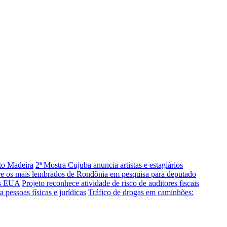
rto Madeira
2ª Mostra Cujuba anuncia artistas e estagiários
re os mais lembrados de Rondônia em pesquisa para deputado
os EUA
Projeto reconhece atividade de risco de auditores fiscais
pessoas físicas e jurídicas
Tráfico de drogas em caminhões: