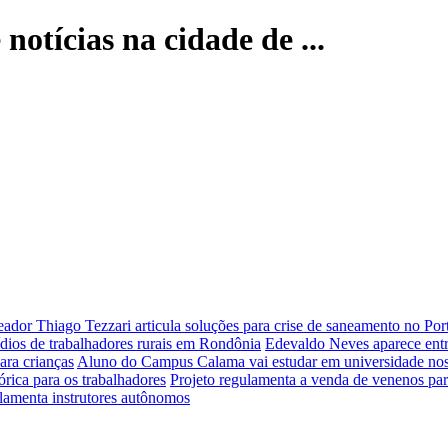
 notícias na cidade de ...
eador Thiago Tezzari articula soluções para crise de saneamento no Po
ios de trabalhadores rurais em Rondônia
Edevaldo Neves aparece ent
ara crianças
Aluno do Campus Calama vai estudar em universidade n
rica para os trabalhadores
Projeto regulamenta a venda de venenos para 
amenta instrutores autônomos