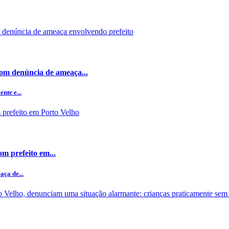
om denúncia de ameaça...
nte e...
m prefeito em...
ça de...