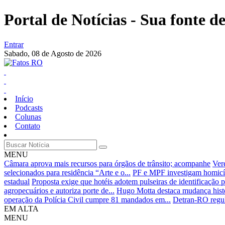
Portal de Notícias - Sua fonte de
Entrar
Sabado,
08 de Agosto de 2026
Início
Podcasts
Colunas
Contato
MENU
Câmara aprova mais recursos para órgãos de trânsito; acompanhe
Ver
selecionados para residência “Arte e o...
PF e MPF investigam homicíd
estadual
Proposta exige que hotéis adotem pulseiras de identificação p
agropecuários e autoriza porte de...
Hugo Motta destaca mudança histó
operação da Polícia Civil cumpre 81 mandados em...
Detran-RO regul
EM ALTA
MENU