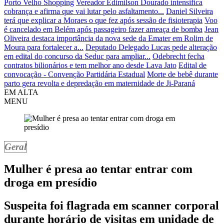
Porto Velho Shopping
Vereador Edimilson Dourado intensifica
cobrança e afirma que vai lutar pelo asfaltamento...
Daniel Silveira
terá que explicar a Moraes o que fez após sessão de fisioterapia
Voo
é cancelado em Belém após passageiro fazer ameaça de bomba
Jean
Oliveira destaca importância da nova sede da Emater em Rolim de
Moura para fortalecer a...
Deputado Delegado Lucas pede alteração
em edital do concurso da Seduc para ampliar...
Odebrecht fecha
contratos bilionários e tem melhor ano desde Lava Jato
Edital de
convocação - Convenção Partidária Estadual
Morte de bebê durante
parto gera revolta e depredação em maternidade de Ji-Paraná
EM ALTA
MENU
Geral
Mulher é presa ao tentar entrar com
droga em presídio
Suspeita foi flagrada em scanner corporal
durante horário de visitas em unidade de