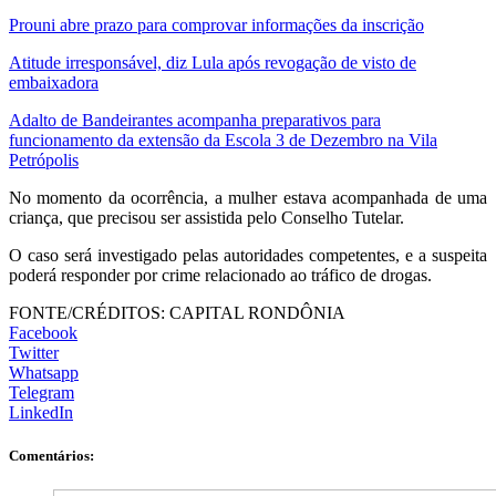
Prouni abre prazo para comprovar informações da inscrição
Atitude irresponsável, diz Lula após revogação de visto de
embaixadora
Adalto de Bandeirantes acompanha preparativos para
funcionamento da extensão da Escola 3 de Dezembro na Vila
Petrópolis
No momento da ocorrência, a mulher estava acompanhada de uma
criança, que precisou ser assistida pelo Conselho Tutelar.
O caso será investigado pelas autoridades competentes, e a suspeita
poderá responder por crime relacionado ao tráfico de drogas.
FONTE/CRÉDITOS:
CAPITAL RONDÔNIA
Facebook
Twitter
Whatsapp
Telegram
LinkedIn
Comentários: