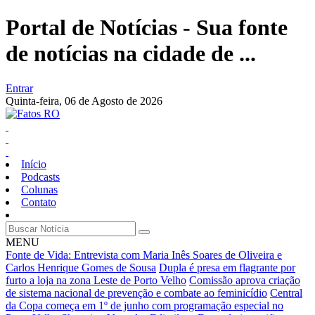
Portal de Notícias - Sua fonte
de notícias na cidade de ...
Entrar
Quinta-feira,
06 de Agosto de 2026
Início
Podcasts
Colunas
Contato
MENU
Fonte de Vida: Entrevista com Maria Inês Soares de Oliveira e
Carlos Henrique Gomes de Sousa
Dupla é presa em flagrante por
furto a loja na zona Leste de Porto Velho
Comissão aprova criação
de sistema nacional de prevenção e combate ao feminicídio
Central
da Copa começa em 1º de junho com programação especial no