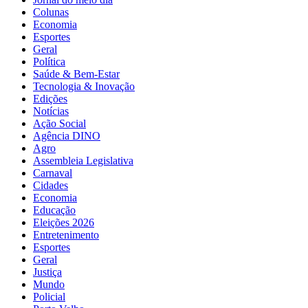
Colunas
Economia
Esportes
Geral
Política
Saúde & Bem-Estar
Tecnologia & Inovação
Edições
Notícias
Ação Social
Agência DINO
Agro
Assembleia Legislativa
Carnaval
Cidades
Economia
Educação
Eleições 2026
Entretenimento
Esportes
Geral
Justiça
Mundo
Policial