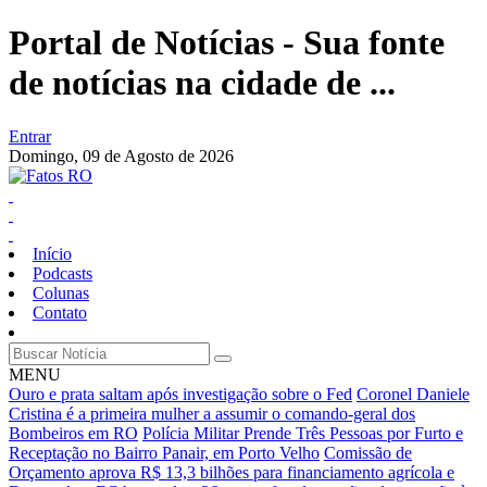
Portal de Notícias - Sua fonte
de notícias na cidade de ...
Entrar
Domingo,
09 de Agosto de 2026
Início
Podcasts
Colunas
Contato
MENU
Ouro e prata saltam após investigação sobre o Fed
Coronel Daniele
Cristina é a primeira mulher a assumir o comando-geral dos
Bombeiros em RO
Polícia Militar Prende Três Pessoas por Furto e
Receptação no Bairro Panair, em Porto Velho
Comissão de
Orçamento aprova R$ 13,3 bilhões para financiamento agrícola e