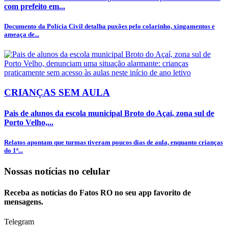
com prefeito em...
Documento da Polícia Civil detalha puxões pelo colarinho, xingamentos e
ameaça de...
CRIANÇAS SEM AULA
Pais de alunos da escola municipal Broto do Açaí, zona sul de
Porto Velho,...
Relatos apontam que turmas tiveram poucos dias de aula, enquanto crianças
do 1º...
Nossas notícias
no celular
Receba as notícias do Fatos RO no seu app favorito de
mensagens.
Telegram