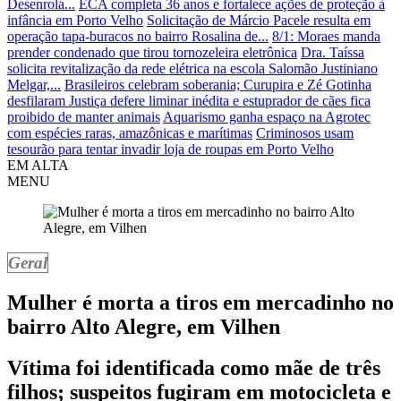
Desenrola...
ECA completa 36 anos e fortalece ações de proteção à
infância em Porto Velho
Solicitação de Márcio Pacele resulta em
operação tapa-buracos no bairro Rosalina de...
8/1: Moraes manda
prender condenado que tirou tornozeleira eletrônica
Dra. Taíssa
solicita revitalização da rede elétrica na escola Salomão Justiniano
Melgar,...
Brasileiros celebram soberania; Curupira e Zé Gotinha
desfilaram
Justiça defere liminar inédita e estuprador de cães fica
proibido de manter animais
Aquarismo ganha espaço na Agrotec
com espécies raras, amazônicas e marítimas
Criminosos usam
tesourão para tentar invadir loja de roupas em Porto Velho
EM ALTA
MENU
Geral
Mulher é morta a tiros em mercadinho no
bairro Alto Alegre, em Vilhen
Vítima foi identificada como mãe de três
filhos; suspeitos fugiram em motocicleta e