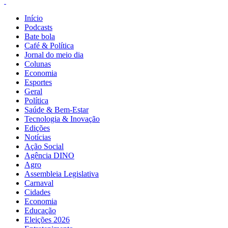
Início
Podcasts
Bate bola
Café & Política
Jornal do meio dia
Colunas
Economia
Esportes
Geral
Política
Saúde & Bem-Estar
Tecnologia & Inovação
Edições
Notícias
Ação Social
Agência DINO
Agro
Assembleia Legislativa
Carnaval
Cidades
Economia
Educação
Eleições 2026