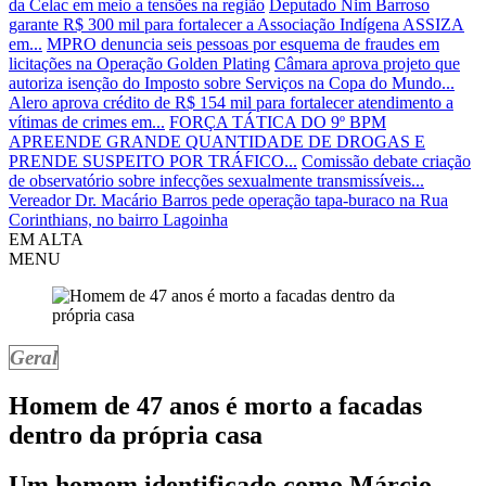
da Celac em meio a tensões na região
Deputado Nim Barroso
garante R$ 300 mil para fortalecer a Associação Indígena ASSIZA
em...
MPRO denuncia seis pessoas por esquema de fraudes em
licitações na Operação Golden Plating
Câmara aprova projeto que
autoriza isenção do Imposto sobre Serviços na Copa do Mundo...
Alero aprova crédito de R$ 154 mil para fortalecer atendimento a
vítimas de crimes em...
FORÇA TÁTICA DO 9º BPM
APREENDE GRANDE QUANTIDADE DE DROGAS E
PRENDE SUSPEITO POR TRÁFICO...
Comissão debate criação
de observatório sobre infecções sexualmente transmissíveis...
Vereador Dr. Macário Barros pede operação tapa-buraco na Rua
Corinthians, no bairro Lagoinha
EM ALTA
MENU
Geral
Homem de 47 anos é morto a facadas
dentro da própria casa
Um homem identificado como Márcio