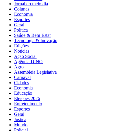
Jornal do meio dia
Colunas
Economia
Esportes
Geral
Política
Saúde & Bem-Estar
Tecnologia & Inovação
Edições
Notícias
Ação Social
Agência DINO
Agro
Assembleia Legislativa
Carnaval
Cidades
Economia
Educação
Eleições 2026
Entretenimento
Esportes
Geral
Justiça
Mundo
Policial