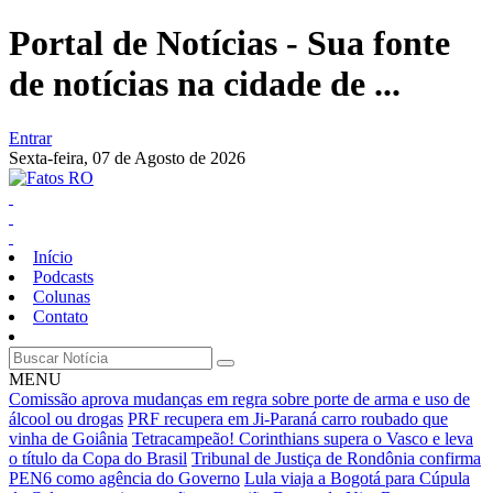
Portal de Notícias - Sua fonte
de notícias na cidade de ...
Entrar
Sexta-feira,
07 de Agosto de 2026
Início
Podcasts
Colunas
Contato
MENU
Comissão aprova mudanças em regra sobre porte de arma e uso de
álcool ou drogas
PRF recupera em Ji-Paraná carro roubado que
vinha de Goiânia
Tetracampeão! Corinthians supera o Vasco e leva
o título da Copa do Brasil
Tribunal de Justiça de Rondônia confirma
PEN6 como agência do Governo
Lula viaja a Bogotá para Cúpula