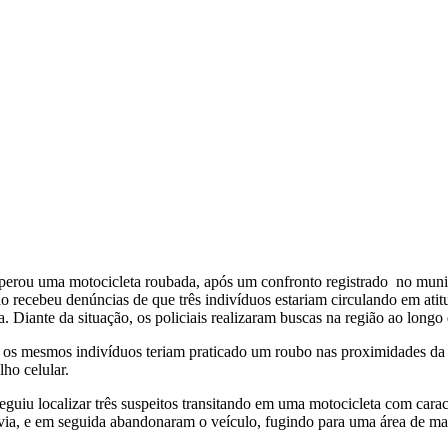
uperou uma motocicleta roubada, após um confronto registrado no mun
 recebeu denúncias de que três indivíduos estariam circulando em ati
 Diante da situação, os policiais realizaram buscas na região ao longo 
 os mesmos indivíduos teriam praticado um roubo nas proximidades da e
ho celular.
seguiu localizar três suspeitos transitando em uma motocicleta com car
 a via, e em seguida abandonaram o veículo, fugindo para uma área de ma