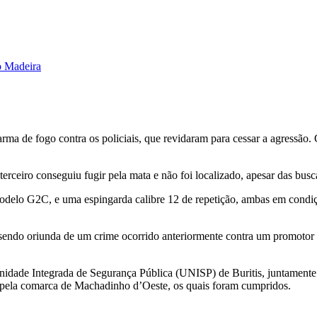
o Madeira
ma de fogo contra os policiais, que revidaram para cessar a agressão. 
erceiro conseguiu fugir pela mata e não foi localizado, apesar das busca
modelo G2C, e uma espingarda calibre 12 de repetição, ambas em condi
 sendo oriunda de um crime ocorrido anteriormente contra um promotor 
idade Integrada de Segurança Pública (UNISP) de Buritis, juntamente c
 pela comarca de Machadinho d’Oeste, os quais foram cumpridos.