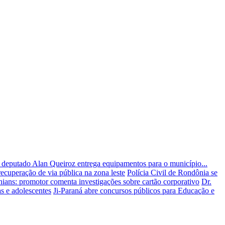
a: deputado Alan Queiroz entrega equipamentos para o município...
ecuperação de via pública na zona leste
Polícia Civil de Rondônia se
hians: promotor comenta investigações sobre cartão corporativo
Dr.
as e adolescentes
Ji-Paraná abre concursos públicos para Educação e