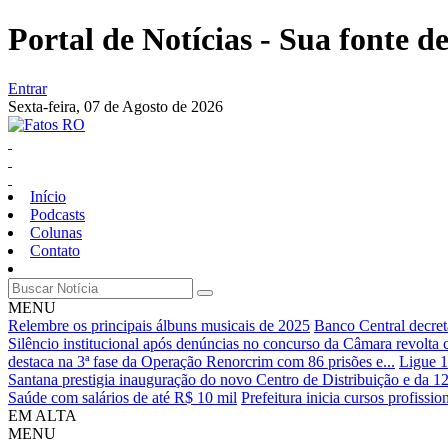
Portal de Notícias - Sua fonte de
Entrar
Sexta-feira,
07 de Agosto de 2026
Início
Podcasts
Colunas
Contato
MENU
Relembre os principais álbuns musicais de 2025
Banco Central decret
Silêncio institucional após denúncias no concurso da Câmara revolta 
destaca na 3ª fase da Operação Renorcrim com 86 prisões e...
Ligue 1
Santana prestigia inauguração do novo Centro de Distribuição e da 12
Saúde com salários de até R$ 10 mil
Prefeitura inicia cursos profissi
EM ALTA
MENU