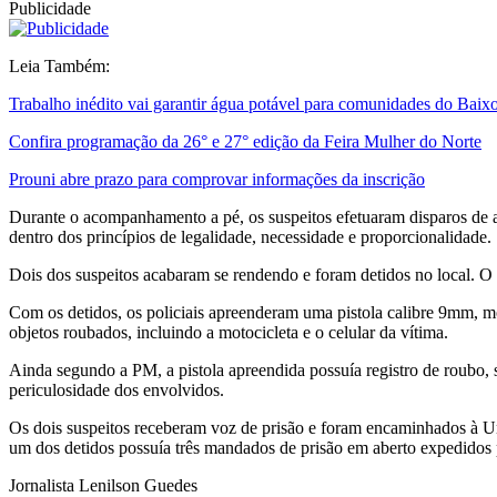
Publicidade
Leia Também:
Trabalho inédito vai garantir água potável para comunidades do Baix
Confira programação da 26° e 27° edição da Feira Mulher do Norte
Prouni abre prazo para comprovar informações da inscrição
Durante o acompanhamento a pé, os suspeitos efetuaram disparos de ar
dentro dos princípios de legalidade, necessidade e proporcionalidade.
Dois dos suspeitos acabaram se rendendo e foram detidos no local. O t
Com os detidos, os policiais apreenderam uma pistola calibre 9mm, 
objetos roubados, incluindo a motocicleta e o celular da vítima.
Ainda segundo a PM, a pistola apreendida possuía registro de roubo,
periculosidade dos envolvidos.
Os dois suspeitos receberam voz de prisão e foram encaminhados à Un
um dos detidos possuía três mandados de prisão em aberto expedidos
Jornalista Lenilson Guedes