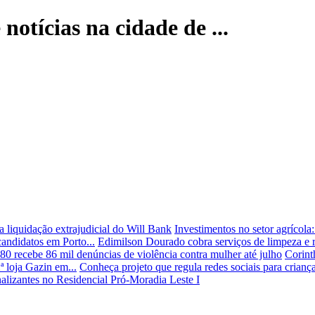
 notícias na cidade de ...
a liquidação extrajudicial do Will Bank
Investimentos no setor agrícol
candidatos em Porto...
Edimilson Dourado cobra serviços de limpeza e r
80 recebe 86 mil denúncias de violência contra mulher até julho
Corint
ª loja Gazin em...
Conheça projeto que regula redes sociais para crianç
onalizantes no Residencial Pró-Moradia Leste I