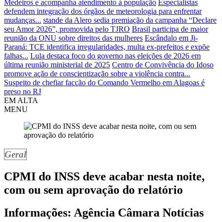
Medeiros e acompanha atendimento à população
Especialistas
defendem integração dos órgãos de meteorologia para enfrentar
mudanças...
stande da Alero sedia premiação da campanha “Declare
seu Amor 2026”, promovida pelo TJRO
Brasil participa de maior
reunião da ONU sobre direitos das mulheres
Escândalo em Ji-
Paraná: TCE identifica irregularidades, multa ex-prefeitos e expõe
falhas...
Lula destaca foco do governo nas eleições de 2026 em
última reunião ministerial de 2025
Centro de Convivência do Idoso
promove ação de conscientização sobre a violência contra...
Suspeito de chefiar facção do Comando Vermelho em Alagoas é
preso no RJ
EM ALTA
MENU
Geral
CPMI do INSS deve acabar nesta noite,
com ou sem aprovação do relatório
Informações: Agência Câmara Notícias