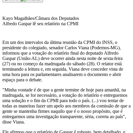
Kayo Magalhães/Câmara dos Deputados
Alfredo Gaspar lê seu relatório na CPMI
Em um dos intervalos da última reunião da CPMI do INSS, o
presidente do colegiado, senador Carlos Viana (Podemos-MG),
informou que a votação do relatório final do deputado Alfredo
Gaspar (União-AL) deve ocorrer ainda nesta noite de sexta-feira
(27) ou no começo da madrugada do sábado (28). O relator está
terminando a leitura e, em seguida, Viana deve conceder vista de
uma hora para os parlamentares analisarem o documento e abrir
espaço para o debate.
"Minha vontade é de que a gente termine de hoje para amanhã, na
madrugada, se for necessário, a votação do relatório e entreguemos
uma solução e o fim da CPMI para todo o país. (...) vou tentar de
todas as maneiras fazer um apelo aos membros da comissão de que a
gente se mantenha firmes naquilo que é o nosso propósito, que é
entregarmos uma investigação transparente, séria, correta ao país",
disse Viana.
Ele afirmou que o relatório de Gaspar é robusto, bem detalhado, e