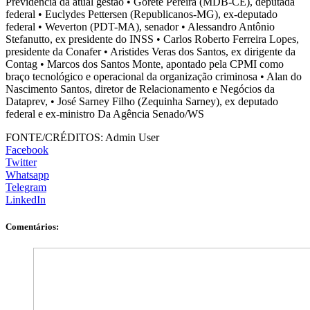
Previdência da atual gestão • Gorete Pereira (MDB-CE), deputada
federal • Euclydes Pettersen (Republicanos-MG), ex-deputado
federal • Weverton (PDT-MA), senador • Alessandro Antônio
Stefanutto, ex presidente do INSS • Carlos Roberto Ferreira Lopes,
presidente da Conafer • Aristides Veras dos Santos, ex dirigente da
Contag • Marcos dos Santos Monte, apontado pela CPMI como
braço tecnológico e operacional da organização criminosa • Alan do
Nascimento Santos, diretor de Relacionamento e Negócios da
Dataprev, • José Sarney Filho (Zequinha Sarney), ex deputado
federal e ex-ministro Da Agência Senado/WS
FONTE/CRÉDITOS:
Admin User
Facebook
Twitter
Whatsapp
Telegram
LinkedIn
Comentários: