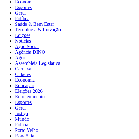
Economia
Esportes
Geral
Política
Saúde & Bem-Estar
Tecnologia & Inovação
Edições
Notícias
Ação Social
Agência DINO
Agro
Assembleia Legislativa
Carnaval
Cidades
Economia
Educação
Eleições 2026
Entretenimento
Esportes
Geral
Justiça
Mundo
Policial
Porto Velho
Rondônia