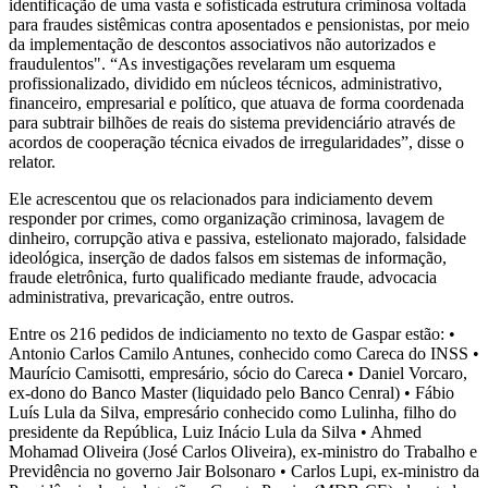
identificação de uma vasta e sofisticada estrutura criminosa voltada
para fraudes sistêmicas contra aposentados e pensionistas, por meio
da implementação de descontos associativos não autorizados e
fraudulentos". “As investigações revelaram um esquema
profissionalizado, dividido em núcleos técnicos, administrativo,
financeiro, empresarial e político, que atuava de forma coordenada
para subtrair bilhões de reais do sistema previdenciário através de
acordos de cooperação técnica eivados de irregularidades”, disse o
relator.
Ele acrescentou que os relacionados para indiciamento devem
responder por crimes, como organização criminosa, lavagem de
dinheiro, corrupção ativa e passiva, estelionato majorado, falsidade
ideológica, inserção de dados falsos em sistemas de informação,
fraude eletrônica, furto qualificado mediante fraude, advocacia
administrativa, prevaricação, entre outros.
Entre os 216 pedidos de indiciamento no texto de Gaspar estão: •
Antonio Carlos Camilo Antunes, conhecido como Careca do INSS •
Maurício Camisotti, empresário, sócio do Careca • Daniel Vorcaro,
ex-dono do Banco Master (liquidado pelo Banco Cenral) • Fábio
Luís Lula da Silva, empresário conhecido como Lulinha, filho do
presidente da República, Luiz Inácio Lula da Silva • Ahmed
Mohamad Oliveira (José Carlos Oliveira), ex-ministro do Trabalho e
Previdência no governo Jair Bolsonaro • Carlos Lupi, ex-ministro da