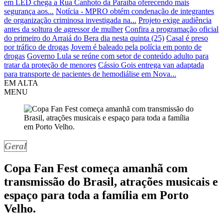
em LED chega a Rua Canhoto da Paraíba oferecendo mais
segurança aos...
Notícia - MPRO obtém condenação de integrantes
de organização criminosa investigada na...
Projeto exige audiência
antes da soltura de agressor de mulher
Confira a programação oficial
do primeiro do Arraiá do Bera dia nesta quinta (25)
Casal é preso
por tráfico de drogas
Jovem é baleado pela polícia em ponto de
drogas
Governo Lula se reúne com setor de conteúdo adulto para
tratar da proteção de menores
Cássio Gois entrega van adaptada
para transporte de pacientes de hemodiálise em Nova...
EM ALTA
MENU
Geral
Copa Fan Fest começa amanhã com
transmissão do Brasil, atrações musicais e
espaço para toda a família em Porto
Velho.