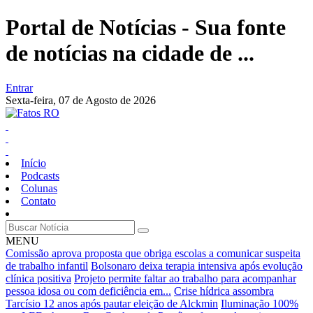
Portal de Notícias - Sua fonte
de notícias na cidade de ...
Entrar
Sexta-feira,
07 de Agosto de 2026
Início
Podcasts
Colunas
Contato
MENU
Comissão aprova proposta que obriga escolas a comunicar suspeita
de trabalho infantil
Bolsonaro deixa terapia intensiva após evolução
clínica positiva
Projeto permite faltar ao trabalho para acompanhar
pessoa idosa ou com deficiência em...
Crise hídrica assombra
Tarcísio 12 anos após pautar eleição de Alckmin
Iluminação 100%