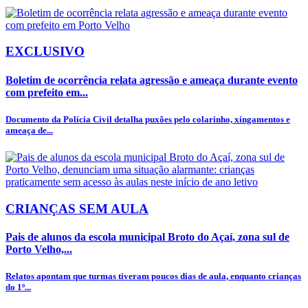
EXCLUSIVO
Boletim de ocorrência relata agressão e ameaça durante evento
com prefeito em...
Documento da Polícia Civil detalha puxões pelo colarinho, xingamentos e
ameaça de...
CRIANÇAS SEM AULA
Pais de alunos da escola municipal Broto do Açaí, zona sul de
Porto Velho,...
Relatos apontam que turmas tiveram poucos dias de aula, enquanto crianças
do 1º...