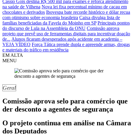
Cássio Gois destina R$ 500 mil para exames e reforça atendimento
na saúde de Vilhena
Nova lei fixa percentual mínimo de cacau em
chocolates e derivados
Ibovespa bate recorde histórico e dólar recua
com otimismo sobre economia brasileira
Caixa divulga lista de
famílias beneficiadas da Favela do Moinho em SP
Principais pontos
do discurso de Lula na Assembleia da ONU
Comissão aprova
projeto que prevê uso de ferramentas digitais para incentivar doação
de...
Alunos ficaram desesperados após acidente em academia –
VEJA VÍDEO
Força Tática prende dupla e apreende armas, drogas
e materiais do tráfico em residência
EM ALTA
MENU
Geral
Comissão aprova selo para comércio que
der desconto a agentes de segurança
O projeto continua em análise na Câmara
dos Deputados