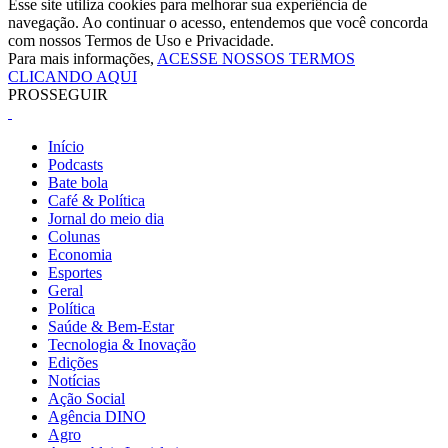
Esse site utiliza cookies para melhorar sua experiência de
navegação. Ao continuar o acesso, entendemos que você concorda
com nossos Termos de Uso e Privacidade.
Para mais informações,
ACESSE NOSSOS TERMOS
CLICANDO AQUI
PROSSEGUIR
Início
Podcasts
Bate bola
Café & Política
Jornal do meio dia
Colunas
Economia
Esportes
Geral
Política
Saúde & Bem-Estar
Tecnologia & Inovação
Edições
Notícias
Ação Social
Agência DINO
Agro