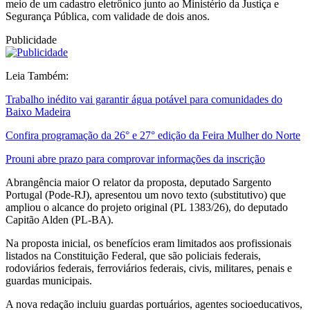
meio de um cadastro eletrônico junto ao Ministério da Justiça e
Segurança Pública, com validade de dois anos.
Publicidade
Leia Também:
Trabalho inédito vai garantir água potável para comunidades do
Baixo Madeira
Confira programação da 26° e 27° edição da Feira Mulher do Norte
Prouni abre prazo para comprovar informações da inscrição
Abrangência maior O relator da proposta, deputado Sargento
Portugal (Pode-RJ), apresentou um novo texto (substitutivo) que
ampliou o alcance do projeto original (PL 1383/26), do deputado
Capitão Alden (PL-BA).
Na proposta inicial, os benefícios eram limitados aos profissionais
listados na Constituição Federal, que são policiais federais,
rodoviários federais, ferroviários federais, civis, militares, penais e
guardas municipais.
A nova redação incluiu guardas portuários, agentes socioeducativos,