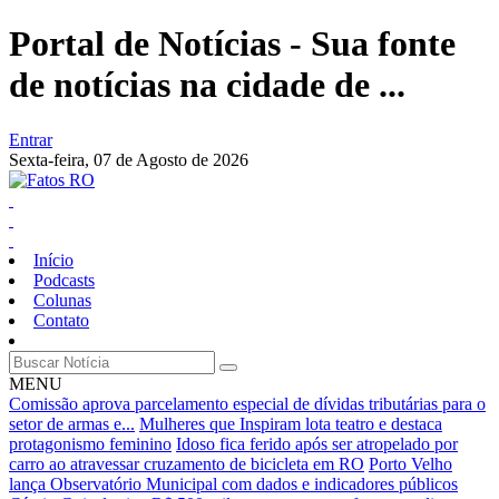
Portal de Notícias - Sua fonte
de notícias na cidade de ...
Entrar
Sexta-feira,
07 de Agosto de 2026
Início
Podcasts
Colunas
Contato
MENU
Comissão aprova parcelamento especial de dívidas tributárias para o
setor de armas e...
Mulheres que Inspiram lota teatro e destaca
protagonismo feminino
Idoso fica ferido após ser atropelado por
carro ao atravessar cruzamento de bicicleta em RO
Porto Velho
lança Observatório Municipal com dados e indicadores públicos