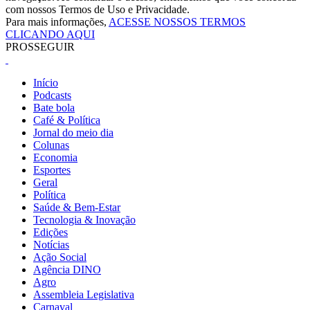
com nossos Termos de Uso e Privacidade.
Para mais informações,
ACESSE NOSSOS TERMOS
CLICANDO AQUI
PROSSEGUIR
Início
Podcasts
Bate bola
Café & Política
Jornal do meio dia
Colunas
Economia
Esportes
Geral
Política
Saúde & Bem-Estar
Tecnologia & Inovação
Edições
Notícias
Ação Social
Agência DINO
Agro
Assembleia Legislativa
Carnaval