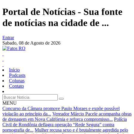
Portal de Notícias - Sua fonte
de notícias na cidade de ...
Entrar
Sabado,
08 de Agosto de 2026
Início
Podcasts
Colunas
Contato
MENU
Concurso da Câmara promove Paulo Moraes e expõe possível
violação ao princípio da...
Vereador Márcio Pacele acompanha obras
de drenagem em Nova Califórnia e reforça compromisso...
Polícia
Civil de Rondônia deflagra operação “Rede Segura” contra
pornografia de...
Mulher recusa sexo e é brutalmente agredida pelo