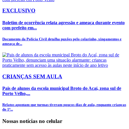
EXCLUSIVO
Boletim de ocorrência relata agressão e ameaça durante evento
com prefeito em...
Documento da Polícia Civil detalha puxões pelo colarinho, xingamentos e
ameaça de...
CRIANÇAS SEM AULA
Pais de alunos da escola municipal Broto do Açaí, zona sul de
Porto Velho,...
Relatos apontam que turmas tiveram poucos dias de aula, enquanto crianças
do 1º...
Nossas notícias
no celular