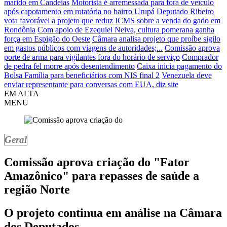
marido em Candeias
Motorista é arremessada para fora de veículo
após capotamento em rotatória no bairro Urupá
Deputado Ribeiro
vota favorável a projeto que reduz ICMS sobre a venda do gado em
Rondônia
Com apoio de Ezequiel Neiva, cultura pomerana ganha
força em Espigão do Oeste
Câmara analisa projeto que proíbe sigilo
em gastos públicos com viagens de autoridades;...
Comissão aprova
porte de arma para vigilantes fora do horário de serviço
Comprador
de pedra fel morre após desentendimento
Caixa inicia pagamento do
Bolsa Família para beneficiários com NIS final 2
Venezuela deve
enviar representante para conversas com EUA, diz site
EM ALTA
MENU
Geral
Comissão aprova criação do "Fator
Amazônico" para repasses de saúde a
região Norte
O projeto continua em análise na Câmara
dos Deputados