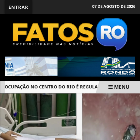
07 DE AGOSTO DE 2026
ENTRAR
MENU
 OCUPAÇÃO NO CENTRO DO RIO É REGULARIZADA
CAIXA C
EM ALTA