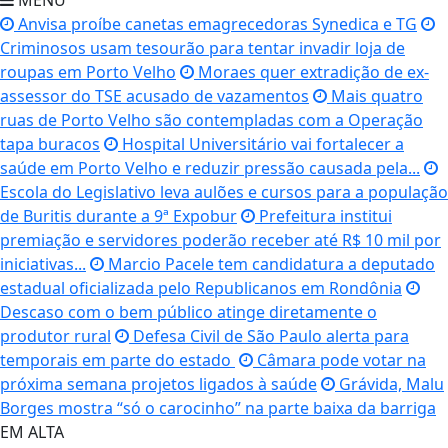
MENU
Anvisa proíbe canetas emagrecedoras Synedica e TG
Criminosos usam tesourão para tentar invadir loja de
roupas em Porto Velho
Moraes quer extradição de ex-
assessor do TSE acusado de vazamentos
Mais quatro
ruas de Porto Velho são contempladas com a Operação
tapa buracos
Hospital Universitário vai fortalecer a
saúde em Porto Velho e reduzir pressão causada pela...
Escola do Legislativo leva aulões e cursos para a população
de Buritis durante a 9ª Expobur
Prefeitura institui
premiação e servidores poderão receber até R$ 10 mil por
iniciativas...
Marcio Pacele tem candidatura a deputado
estadual oficializada pelo Republicanos em Rondônia
Descaso com o bem público atinge diretamente o
produtor rural
Defesa Civil de São Paulo alerta para
temporais em parte do estado
Câmara pode votar na
próxima semana projetos ligados à saúde
Grávida, Malu
Borges mostra “só o carocinho” na parte baixa da barriga
EM ALTA