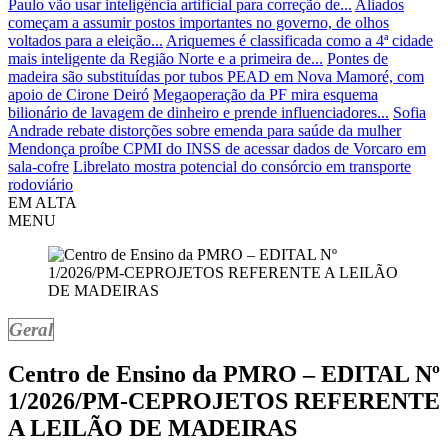
Paulo vão usar inteligência artificial para correção de...
Aliados
começam a assumir postos importantes no governo, de olhos
voltados para a eleição...
Ariquemes é classificada como a 4ª cidade
mais inteligente da Região Norte e a primeira de...
Pontes de
madeira são substituídas por tubos PEAD em Nova Mamoré, com
apoio de Cirone Deiró
Megaoperação da PF mira esquema
bilionário de lavagem de dinheiro e prende influenciadores...
Sofia
Andrade rebate distorções sobre emenda para saúde da mulher
Mendonça proíbe CPMI do INSS de acessar dados de Vorcaro em
sala-cofre
Librelato mostra potencial do consórcio em transporte
rodoviário
EM ALTA
MENU
Geral
Centro de Ensino da PMRO – EDITAL Nº
1/2026/PM-CEPROJETOS REFERENTE
A LEILÃO DE MADEIRAS