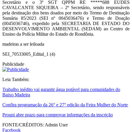
Secretário e o 3º SGT QPPM RE *****688 EUDES
CAVALCANTE SIQUEIRA – 2º Secretário, sendo responsáveis
pela destinação dos bens doados por meio do Termo de Destinação
Sumária 85/2023 (SEI nº 0045036476) e Termo de Doação
(0045036746), expedido pela SECRETARIA DE ESTADO DO
DESENVOLVIMENTO AMBIENTAL (SEDAM) ao Centro de
Ensino da Polícia Militar do Estado de Rondônia.
madeiras a ser leiloada
SEI_70533005_Edital_1 (4)
Publicidade
Leia Também:
Trabalho inédito vai garantir água potável para comunidades do
Baixo Madeira
Confira programação da 26° e 27° edição da Feira Mulher do Norte
Prouni abre prazo para comprovar informações da inscrição
FONTE/CRÉDITOS:
Admin User
Facebook