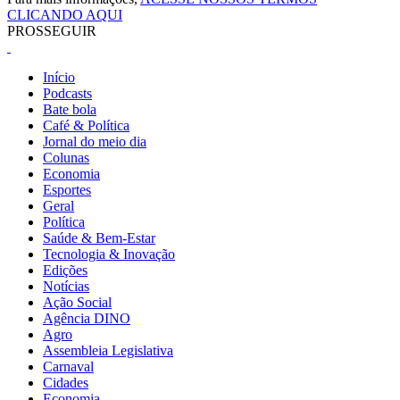
CLICANDO AQUI
PROSSEGUIR
Início
Podcasts
Bate bola
Café & Política
Jornal do meio dia
Colunas
Economia
Esportes
Geral
Política
Saúde & Bem-Estar
Tecnologia & Inovação
Edições
Notícias
Ação Social
Agência DINO
Agro
Assembleia Legislativa
Carnaval
Cidades
Economia