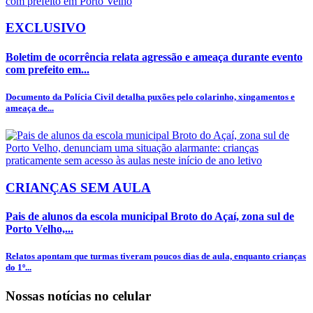
EXCLUSIVO
Boletim de ocorrência relata agressão e ameaça durante evento
com prefeito em...
Documento da Polícia Civil detalha puxões pelo colarinho, xingamentos e
ameaça de...
CRIANÇAS SEM AULA
Pais de alunos da escola municipal Broto do Açaí, zona sul de
Porto Velho,...
Relatos apontam que turmas tiveram poucos dias de aula, enquanto crianças
do 1º...
Nossas notícias
no celular