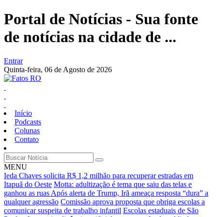
Portal de Notícias - Sua fonte
de notícias na cidade de ...
Entrar
Quinta-feira,
06 de Agosto de 2026
Início
Podcasts
Colunas
Contato
MENU
Ieda Chaves solicita R$ 1,2 milhão para recuperar estradas em
Itapuã do Oeste
Motta: adultização é tema que saiu das telas e
ganhou as ruas
Após alerta de Trump, Irã ameaça resposta “dura” a
qualquer agressão
Comissão aprova proposta que obriga escolas a
comunicar suspeita de trabalho infantil
Escolas estaduais de São