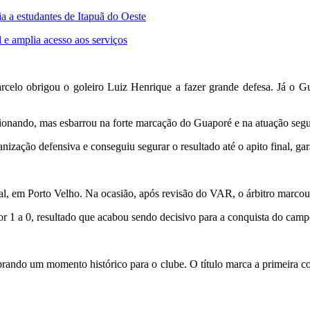
a estudantes de Itapuã do Oeste
 e amplia acesso aos serviços
rcelo obrigou o goleiro Luiz Henrique a fazer grande defesa. Já o G
ionando, mas esbarrou na forte marcação do Guaporé e na atuação segu
zação defensiva e conseguiu segurar o resultado até o apito final, gara
nal, em Porto Velho. Na ocasião, após revisão do VAR, o árbitro marcou
or 1 a 0, resultado que acabou sendo decisivo para a conquista do camp
ebrando um momento histórico para o clube. O título marca a primeira c