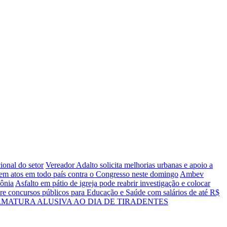
ional do setor
Vereador Adalto solicita melhorias urbanas e apoio a
zem atos em todo país contra o Congresso neste domingo
Ambev
dônia
Asfalto em pátio de igreja pode reabrir investigação e colocar
bre concursos públicos para Educação e Saúde com salários de até R$
ORMATURA ALUSIVA AO DIA DE TIRADENTES