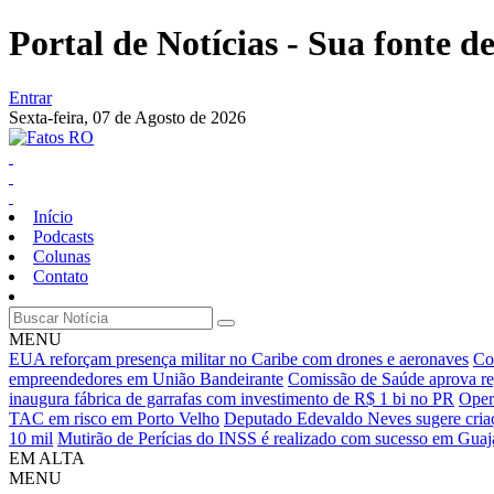
Portal de Notícias - Sua fonte de
Entrar
Sexta-feira,
07 de Agosto de 2026
Início
Podcasts
Colunas
Contato
MENU
EUA reforçam presença militar no Caribe com drones e aeronaves
Co
empreendedores em União Bandeirante
Comissão de Saúde aprova reg
inaugura fábrica de garrafas com investimento de R$ 1 bi no PR
Oper
TAC em risco em Porto Velho
Deputado Edevaldo Neves sugere criaçã
10 mil
Mutirão de Perícias do INSS é realizado com sucesso em Gua
EM ALTA
MENU