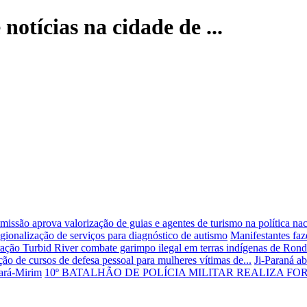
 notícias na cidade de ...
missão aprova valorização de guias e agentes de turismo na política nac
ionalização de serviços para diagnóstico de autismo
Manifestantes fa
ação Turbid River combate garimpo ilegal em terras indígenas de Ron
o de cursos de defesa pessoal para mulheres vítimas de...
Ji-Paraná a
jará-Mirim
10º BATALHÃO DE POLÍCIA MILITAR REALIZA F