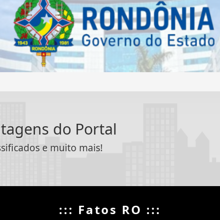
ntagens do Portal
ssificados e muito mais!
::: Fatos RO :::