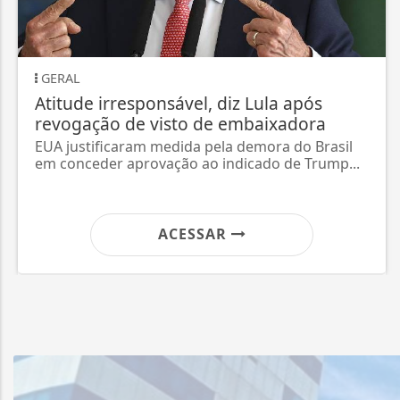
GERAL
Arraial Aeroclube na Roça inicia nesta
quinta-feira com quatro dias de festa e
valorização...
Evento será realizado de 6 a 9 de agosto, no
Campo Atalaia, com apresentações culturais,...
ACESSAR