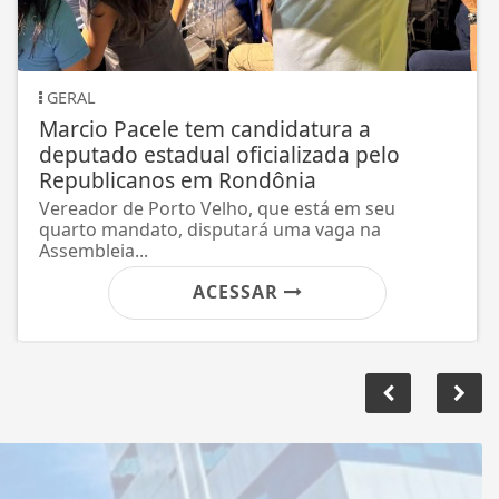
NATUREZA
Onça é Flagrada em bairro do Candeias
Flagrante
ACESSAR