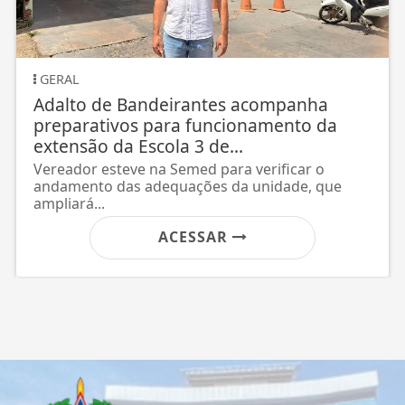
CONTRA O CRIME
Oito pessoas são presas na operação
Maximus
Em Porto Velho
ACESSAR