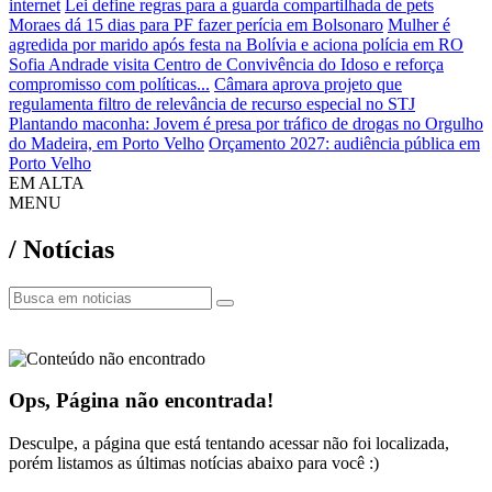
internet
Lei define regras para a guarda compartilhada de pets
Moraes dá 15 dias para PF fazer perícia em Bolsonaro
Mulher é
agredida por marido após festa na Bolívia e aciona polícia em RO
Sofia Andrade visita Centro de Convivência do Idoso e reforça
compromisso com políticas...
Câmara aprova projeto que
regulamenta filtro de relevância de recurso especial no STJ
Plantando maconha: Jovem é presa por tráfico de drogas no Orgulho
do Madeira, em Porto Velho
Orçamento 2027: audiência pública em
Porto Velho
EM ALTA
MENU
/ Notícias
Ops, Página não encontrada!
Desculpe, a página que está tentando acessar não foi localizada,
porém listamos as últimas notícias abaixo para você :)