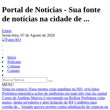
Portal de Notícias - Sua fonte
de notícias na cidade de ...
Entrar
Sexta-feira,
07 de Agosto de 2026
Início
Podcasts
Colunas
Contato
MENU
Natal no espaço: Nasa mostra ceias natalinas na ISS; veja fotos
Prefeitura intensifica ações de melhorias em mais três vias da capital
Corpo de Antônio Marcos é encontrado na Bolívia
Prefeitura corta
gastos, limita servidores e abre licitação de R$ 5 milhões para
corrida de...
Senado aprova projeto contra adultização de crianças na