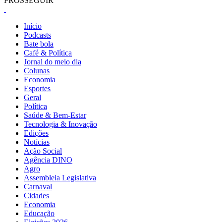
PROSSEGUIR
Início
Podcasts
Bate bola
Café & Política
Jornal do meio dia
Colunas
Economia
Esportes
Geral
Política
Saúde & Bem-Estar
Tecnologia & Inovação
Edições
Notícias
Ação Social
Agência DINO
Agro
Assembleia Legislativa
Carnaval
Cidades
Economia
Educação